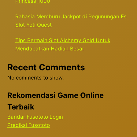
Princess 1000
Rahasia Memburu Jackpot di Pegunungan Es
Slot Yeti Quest
Tips Bermain Slot Alchemy Gold Untuk
Mendapatkan Hadiah Besar
Recent Comments
No comments to show.
Rekomendasi Game Online
Terbaik
Bandar Fusototo Login
Prediksi Fusototo