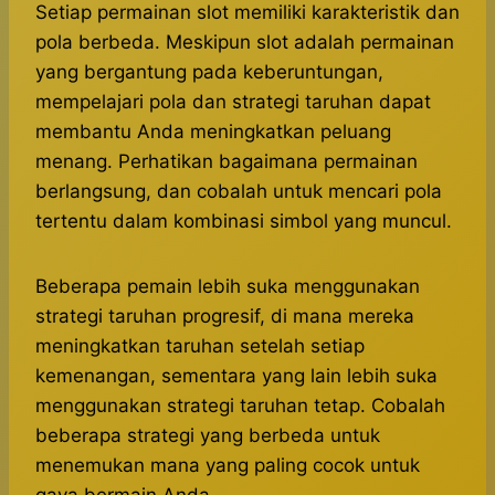
Setiap permainan slot memiliki karakteristik dan
pola berbeda. Meskipun slot adalah permainan
yang bergantung pada keberuntungan,
mempelajari pola dan strategi taruhan dapat
membantu Anda meningkatkan peluang
menang. Perhatikan bagaimana permainan
berlangsung, dan cobalah untuk mencari pola
tertentu dalam kombinasi simbol yang muncul.
Beberapa pemain lebih suka menggunakan
strategi taruhan progresif, di mana mereka
meningkatkan taruhan setelah setiap
kemenangan, sementara yang lain lebih suka
menggunakan strategi taruhan tetap. Cobalah
beberapa strategi yang berbeda untuk
menemukan mana yang paling cocok untuk