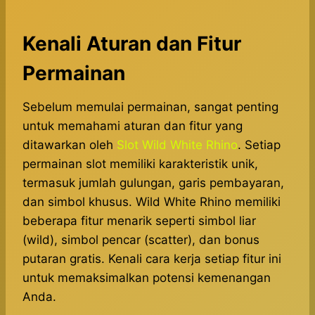
Kenali Aturan dan Fitur
Permainan
Sebelum memulai permainan, sangat penting
untuk memahami aturan dan fitur yang
ditawarkan oleh
Slot Wild White Rhino
. Setiap
permainan slot memiliki karakteristik unik,
termasuk jumlah gulungan, garis pembayaran,
dan simbol khusus. Wild White Rhino memiliki
beberapa fitur menarik seperti simbol liar
(wild), simbol pencar (scatter), dan bonus
putaran gratis. Kenali cara kerja setiap fitur ini
untuk memaksimalkan potensi kemenangan
Anda.