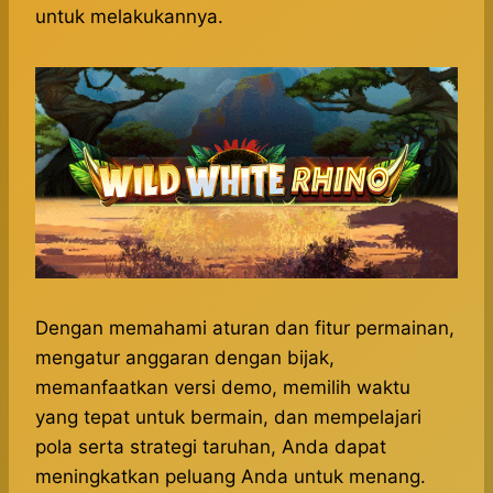
untuk melakukannya.
p
o
g
a
p
k
e
m
r
Dengan memahami aturan dan fitur permainan,
mengatur anggaran dengan bijak,
memanfaatkan versi demo, memilih waktu
yang tepat untuk bermain, dan mempelajari
pola serta strategi taruhan, Anda dapat
meningkatkan peluang Anda untuk menang.