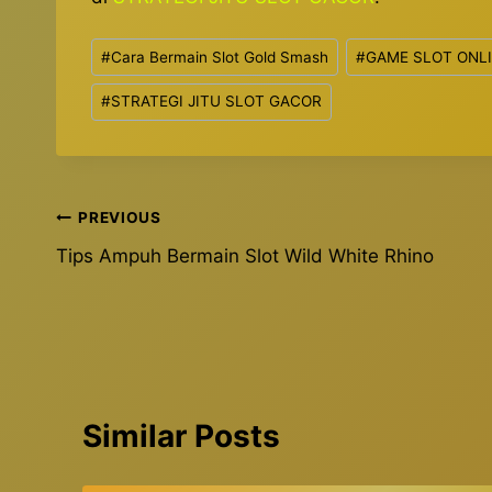
Post
#
Cara Bermain Slot Gold Smash
#
GAME SLOT ONL
Tags:
#
STRATEGI JITU SLOT GACOR
Post
PREVIOUS
Tips Ampuh Bermain Slot Wild White Rhino
navigation
Similar Posts