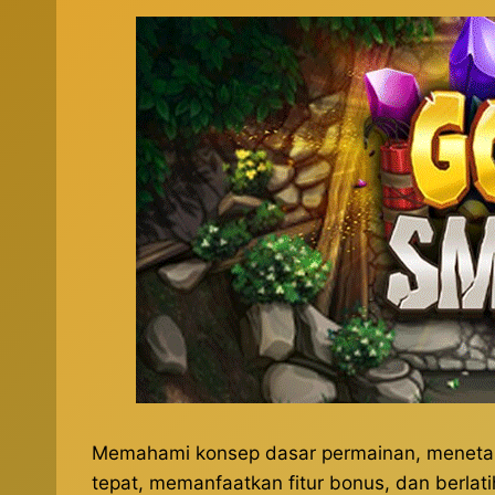
A
o
n
r
p
o
g
a
p
k
e
m
r
Memahami konsep dasar permainan, menetap
tepat, memanfaatkan fitur bonus, dan berlat