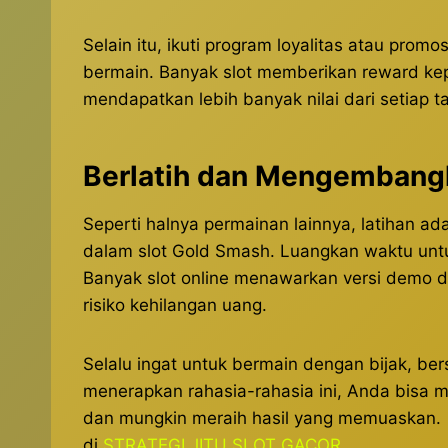
Selain itu, ikuti program loyalitas atau prom
bermain. Banyak slot memberikan reward ke
mendapatkan lebih banyak nilai dari setiap 
Berlatih dan Mengembangk
Seperti halnya permainan lainnya, latihan a
dalam slot Gold Smash. Luangkan waktu un
Banyak slot online menawarkan versi demo d
risiko kehilangan uang.
Selalu ingat untuk bermain dengan bijak, b
menerapkan rahasia-rahasia ini, Anda bisa 
dan mungkin meraih hasil yang memuaskan. Ik
di
STRATEGI JITU SLOT GACOR
.