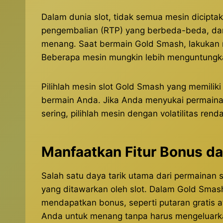
Dalam dunia slot, tidak semua mesin diciptak
pengembalian (RTP) yang berbeda-beda, dan
menang. Saat bermain Gold Smash, lakukan ri
Beberapa mesin mungkin lebih menguntungka
Pilihlah mesin slot Gold Smash yang memiliki
bermain Anda. Jika Anda menyukai permaina
sering, pilihlah mesin dengan volatilitas rend
Manfaatkan Fitur Bonus d
Salah satu daya tarik utama dari permainan s
yang ditawarkan oleh slot. Dalam Gold Smas
mendapatkan bonus, seperti putaran gratis a
Anda untuk menang tanpa harus mengeluarka