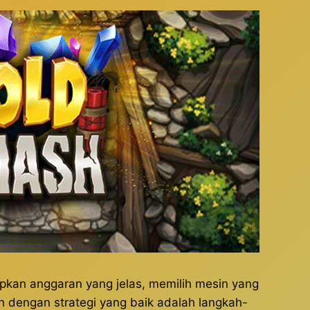
kan anggaran yang jelas, memilih mesin yang
ih dengan strategi yang baik adalah langkah-