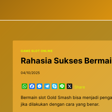
Skip
to
content
GAME SLOT ONLINE
Rahasia Sukses Bermai
04/10/2025
W
F
M
T
S
L
X
Share
h
a
e
e
k
i
a
c
s
l
y
n
Bermain slot Gold Smash bisa menjadi pe
t
e
s
e
p
e
jika dilakukan dengan cara yang benar.
s
b
e
g
e