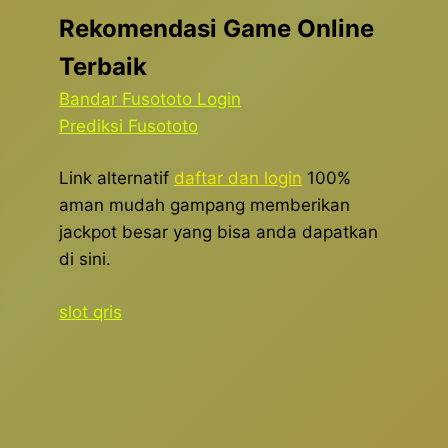
Rekomendasi Game Online
Terbaik
Bandar Fusototo Login
Prediksi Fusototo
Link alternatif
daftar dan login
100%
aman mudah gampang memberikan
jackpot besar yang bisa anda dapatkan
di sini.
slot qris