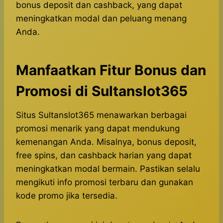
bonus deposit dan cashback, yang dapat
meningkatkan modal dan peluang menang
Anda.
Manfaatkan Fitur Bonus dan
Promosi di Sultanslot365
Situs Sultanslot365 menawarkan berbagai
promosi menarik yang dapat mendukung
kemenangan Anda. Misalnya, bonus deposit,
free spins, dan cashback harian yang dapat
meningkatkan modal bermain. Pastikan selalu
mengikuti info promosi terbaru dan gunakan
kode promo jika tersedia.