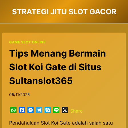
Skip
STRATEGI JITU SLOT GACOR
to
content
GAME SLOT ONLINE
Tips Menang Bermain
Slot Koi Gate di Situs
Sultanslot365
05/11/2025
W
F
M
T
S
L
X
Share
h
a
e
e
k
i
a
c
s
l
y
n
Pendahuluan Slot Koi Gate adalah salah satu