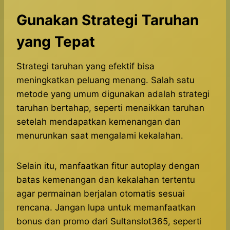
Gunakan Strategi Taruhan
yang Tepat
Strategi taruhan yang efektif bisa
meningkatkan peluang menang. Salah satu
metode yang umum digunakan adalah strategi
taruhan bertahap, seperti menaikkan taruhan
setelah mendapatkan kemenangan dan
menurunkan saat mengalami kekalahan.
Selain itu, manfaatkan fitur autoplay dengan
batas kemenangan dan kekalahan tertentu
agar permainan berjalan otomatis sesuai
rencana. Jangan lupa untuk memanfaatkan
bonus dan promo dari Sultanslot365, seperti