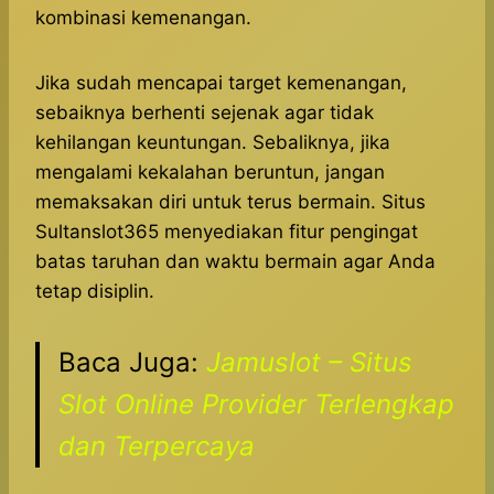
kombinasi kemenangan.
Jika sudah mencapai target kemenangan,
sebaiknya berhenti sejenak agar tidak
kehilangan keuntungan. Sebaliknya, jika
mengalami kekalahan beruntun, jangan
memaksakan diri untuk terus bermain. Situs
Sultanslot365 menyediakan fitur pengingat
batas taruhan dan waktu bermain agar Anda
tetap disiplin.
Baca Juga:
Jamuslot – Situs
Slot Online Provider Terlengkap
dan Terpercaya