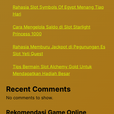
Rahasia Slot Symbols Of Egypt Menang Tiap
Hari
Cara Mengelola Saldo di Slot Starlight
Princess 1000
Rahasia Memburu Jackpot di Pegunungan Es
Slot Yeti Quest
Tips Bermain Slot Alchemy Gold Untuk
Mendapatkan Hadiah Besar
Recent Comments
No comments to show.
Rekomendasi Game Online