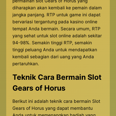
permainan slot Gears of Horus yang
diharapkan akan kembali ke pemain dalam
jangka panjang. RTP untuk game ini dapat
bervariasi tergantung pada kasino online
tempat Anda bermain. Secara umum, RTP
yang sehat untuk slot online adalah sekitar
94-98%. Semakin tinggi RTP, semakin
tinggi peluang Anda untuk mendapatkan
kembali sebagian dari uang yang Anda
pertaruhkan.
Teknik Cara Bermain Slot
Gears of Horus
Berikut ini adalah teknik cara bermain Slot
Gears of Horus yang dapat membantu
Anda untuk memenangkan hadiah yang