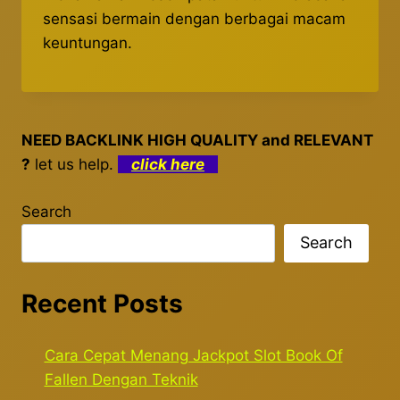
sensasi bermain dengan berbagai macam
keuntungan.
NEED BACKLINK HIGH QUALITY and RELEVANT
?
let us help.
click here
Search
Search
Recent Posts
Cara Cepat Menang Jackpot Slot Book Of
Fallen Dengan Teknik