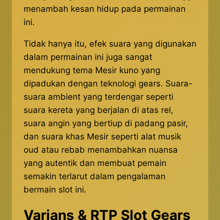
menambah kesan hidup pada permainan
ini.
Tidak hanya itu, efek suara yang digunakan
dalam permainan ini juga sangat
mendukung tema Mesir kuno yang
dipadukan dengan teknologi gears. Suara-
suara ambient yang terdengar seperti
suara kereta yang berjalan di atas rel,
suara angin yang bertiup di padang pasir,
dan suara khas Mesir seperti alat musik
oud atau rebab menambahkan nuansa
yang autentik dan membuat pemain
semakin terlarut dalam pengalaman
bermain slot ini.
Varians & RTP Slot Gears