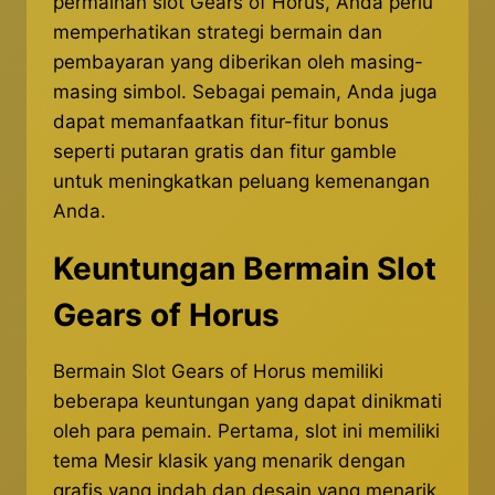
permainan slot Gears of Horus, Anda perlu
memperhatikan strategi bermain dan
pembayaran yang diberikan oleh masing-
masing simbol. Sebagai pemain, Anda juga
dapat memanfaatkan fitur-fitur bonus
seperti putaran gratis dan fitur gamble
untuk meningkatkan peluang kemenangan
Anda.
Keuntungan Bermain Slot
Gears of Horus
Bermain Slot Gears of Horus memiliki
beberapa keuntungan yang dapat dinikmati
oleh para pemain. Pertama, slot ini memiliki
tema Mesir klasik yang menarik dengan
grafis yang indah dan desain yang menarik.