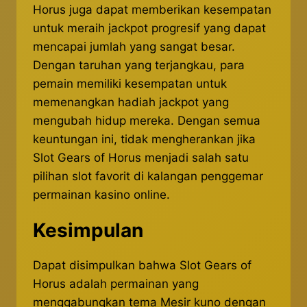
Horus juga dapat memberikan kesempatan
untuk meraih jackpot progresif yang dapat
mencapai jumlah yang sangat besar.
Dengan taruhan yang terjangkau, para
pemain memiliki kesempatan untuk
memenangkan hadiah jackpot yang
mengubah hidup mereka. Dengan semua
keuntungan ini, tidak mengherankan jika
Slot Gears of Horus menjadi salah satu
pilihan slot favorit di kalangan penggemar
permainan kasino online.
Kesimpulan
Dapat disimpulkan bahwa Slot Gears of
Horus adalah permainan yang
menggabungkan tema Mesir kuno dengan