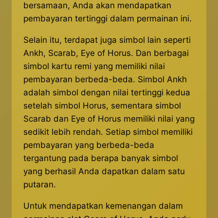
bersamaan, Anda akan mendapatkan
pembayaran tertinggi dalam permainan ini.
Selain itu, terdapat juga simbol lain seperti
Ankh, Scarab, Eye of Horus. Dan berbagai
simbol kartu remi yang memiliki nilai
pembayaran berbeda-beda. Simbol Ankh
adalah simbol dengan nilai tertinggi kedua
setelah simbol Horus, sementara simbol
Scarab dan Eye of Horus memiliki nilai yang
sedikit lebih rendah. Setiap simbol memiliki
pembayaran yang berbeda-beda
tergantung pada berapa banyak simbol
yang berhasil Anda dapatkan dalam satu
putaran.
Untuk mendapatkan kemenangan dalam