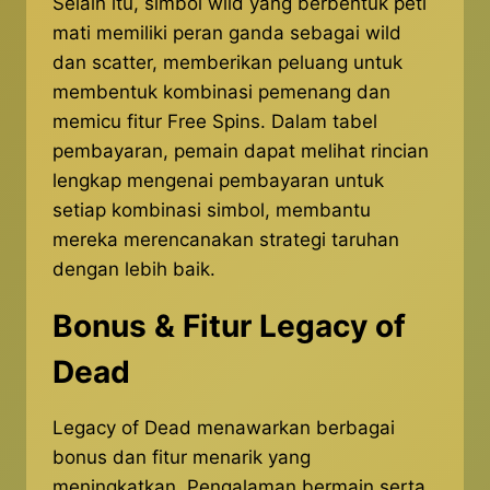
Selain itu, simbol wild yang berbentuk peti
mati memiliki peran ganda sebagai wild
dan scatter, memberikan peluang untuk
membentuk kombinasi pemenang dan
memicu fitur Free Spins. Dalam tabel
pembayaran, pemain dapat melihat rincian
lengkap mengenai pembayaran untuk
setiap kombinasi simbol, membantu
mereka merencanakan strategi taruhan
dengan lebih baik. ​
Bonus & Fitur Legacy of
Dead
​Legacy of Dead menawarkan berbagai
bonus dan fitur menarik yang
meningkatkan. Pengalaman bermain serta