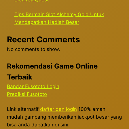
Tips Bermain Slot Alchemy Gold Untuk
Mendapatkan Hadiah Besar
Recent Comments
No comments to show.
Rekomendasi Game Online
Terbaik
Bandar Fusototo Login
Prediksi Fusototo
Link alternatif
daftar dan login
100% aman
mudah gampang memberikan jackpot besar yang
bisa anda dapatkan di sini.