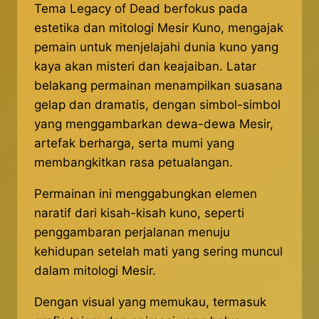
​Tema Legacy of Dead berfokus pada
estetika dan mitologi Mesir Kuno, mengajak
pemain untuk menjelajahi dunia kuno yang
kaya akan misteri dan keajaiban.​ Latar
belakang permainan menampilkan suasana
gelap dan dramatis, dengan simbol-simbol
yang menggambarkan dewa-dewa Mesir,
artefak berharga, serta mumi yang
membangkitkan rasa petualangan.
Permainan ini menggabungkan elemen
naratif dari kisah-kisah kuno, seperti
penggambaran perjalanan menuju
kehidupan setelah mati yang sering muncul
dalam mitologi Mesir.
Dengan visual yang memukau, termasuk