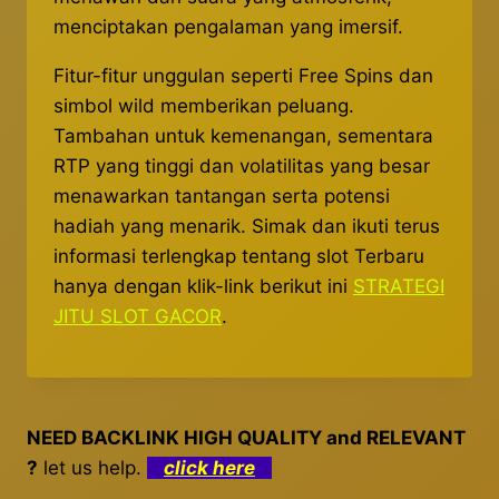
menciptakan pengalaman yang imersif.
Fitur-fitur unggulan seperti Free Spins dan
simbol wild memberikan peluang.
Tambahan untuk kemenangan, sementara
RTP yang tinggi dan volatilitas yang besar
menawarkan tantangan serta potensi
hadiah yang menarik. Simak dan ikuti terus
informasi terlengkap tentang slot Terbaru
hanya dengan klik-link berikut ini
STRATEGI
JITU SLOT GACOR
.
NEED BACKLINK HIGH QUALITY and RELEVANT
?
let us help.
click here