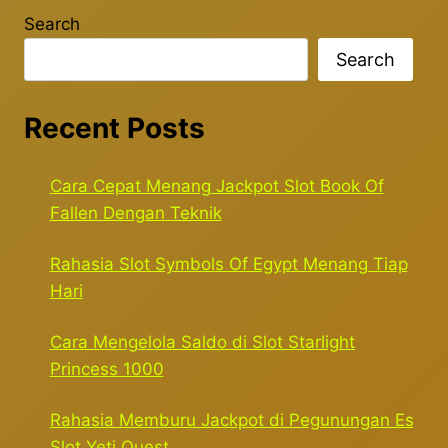
Search
Search
Recent Posts
Cara Cepat Menang Jackpot Slot Book Of
Fallen Dengan Teknik
Rahasia Slot Symbols Of Egypt Menang Tiap
Hari
Cara Mengelola Saldo di Slot Starlight
Princess 1000
Rahasia Memburu Jackpot di Pegunungan Es
Slot Yeti Quest