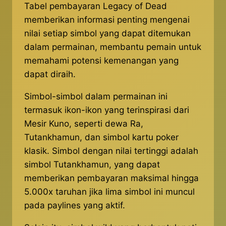
Tabel pembayaran Legacy of Dead
memberikan informasi penting mengenai
nilai setiap simbol yang dapat ditemukan
dalam permainan, membantu pemain untuk
memahami potensi kemenangan yang
dapat diraih.
Simbol-simbol dalam permainan ini
termasuk ikon-ikon yang terinspirasi dari
Mesir Kuno, seperti dewa Ra,
Tutankhamun, dan simbol kartu poker
klasik. Simbol dengan nilai tertinggi adalah
simbol Tutankhamun, yang dapat
memberikan pembayaran maksimal hingga
5.000x taruhan jika lima simbol ini muncul
pada paylines yang aktif.