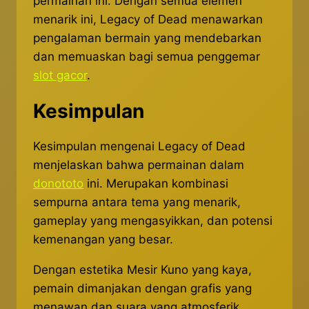
permainan ini. Dengan semua elemen
menarik ini, Legacy of Dead menawarkan
pengalaman bermain yang mendebarkan
dan memuaskan bagi semua penggemar
slot gacor
.
Kesimpulan
​Kesimpulan mengenai Legacy of Dead
menjelaskan bahwa permainan dalam
donototo
ini
. Merupakan kombinasi
sempurna antara tema yang menarik,
gameplay yang mengasyikkan, dan potensi
kemenangan yang besar.​
Dengan estetika Mesir Kuno yang kaya,
pemain dimanjakan dengan grafis yang
menawan dan suara yang atmosferik,