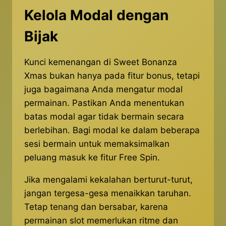
Kelola Modal dengan
Bijak
Kunci kemenangan di Sweet Bonanza
Xmas bukan hanya pada fitur bonus, tetapi
juga bagaimana Anda mengatur modal
permainan. Pastikan Anda menentukan
batas modal agar tidak bermain secara
berlebihan. Bagi modal ke dalam beberapa
sesi bermain untuk memaksimalkan
peluang masuk ke fitur Free Spin.
Jika mengalami kekalahan berturut-turut,
jangan tergesa-gesa menaikkan taruhan.
Tetap tenang dan bersabar, karena
permainan slot memerlukan ritme dan