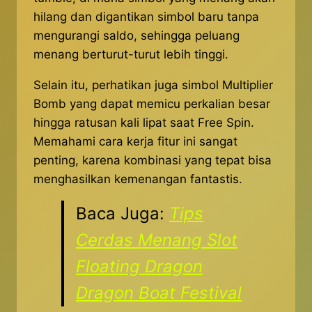
hilang dan digantikan simbol baru tanpa
mengurangi saldo, sehingga peluang
menang berturut-turut lebih tinggi.
Selain itu, perhatikan juga simbol Multiplier
Bomb yang dapat memicu perkalian besar
hingga ratusan kali lipat saat Free Spin.
Memahami cara kerja fitur ini sangat
penting, karena kombinasi yang tepat bisa
menghasilkan kemenangan fantastis.
Baca Juga:
Tips
Cerdas Menang Slot
Floating Dragon
Dragon Boat Festival