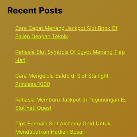
Recent Posts
Cara Cepat Menang Jackpot Slot Book Of
Fallen Dengan Teknik
Rahasia Slot Symbols Of Egypt Menang Tiap
Hari
Cara Mengelola Saldo di Slot Starlight
Princess 1000
Rahasia Memburu Jackpot di Pegunungan Es
Slot Yeti Quest
Tips Bermain Slot Alchemy Gold Untuk
Mendapatkan Hadiah Besar