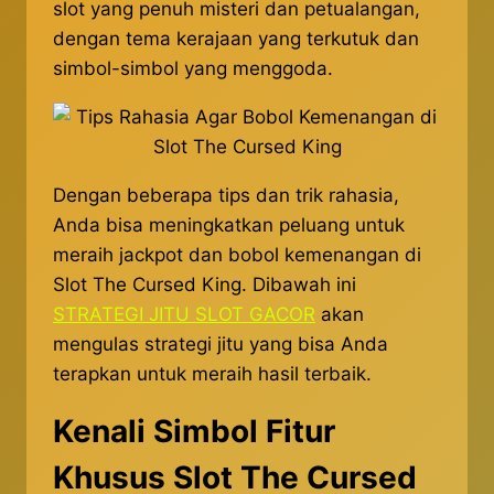
slot yang penuh misteri dan petualangan,
dengan tema kerajaan yang terkutuk dan
simbol-simbol yang menggoda.
Dengan beberapa tips dan trik rahasia,
Anda bisa meningkatkan peluang untuk
meraih jackpot dan bobol kemenangan di
Slot The Cursed King. Dibawah ini
STRATEGI JITU SLOT GACOR
akan
mengulas strategi jitu yang bisa Anda
terapkan untuk meraih hasil terbaik.
Kenali Simbol Fitur
Khusus Slot The Cursed