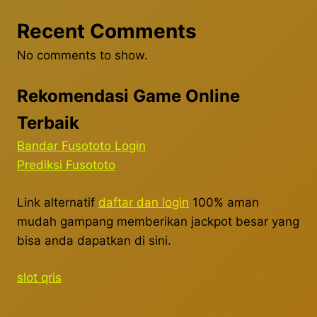
Recent Comments
No comments to show.
Rekomendasi Game Online
Terbaik
Bandar Fusototo Login
Prediksi Fusototo
Link alternatif
daftar dan login
100% aman
mudah gampang memberikan jackpot besar yang
bisa anda dapatkan di sini.
slot qris