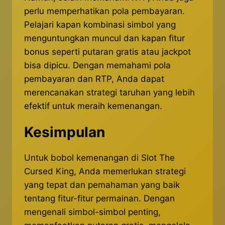
perlu memperhatikan pola pembayaran.
Pelajari kapan kombinasi simbol yang
menguntungkan muncul dan kapan fitur
bonus seperti putaran gratis atau jackpot
bisa dipicu. Dengan memahami pola
pembayaran dan RTP, Anda dapat
merencanakan strategi taruhan yang lebih
efektif untuk meraih kemenangan.
Kesimpulan
Untuk bobol kemenangan di Slot The
Cursed King, Anda memerlukan strategi
yang tepat dan pemahaman yang baik
tentang fitur-fitur permainan. Dengan
mengenali simbol-simbol penting,