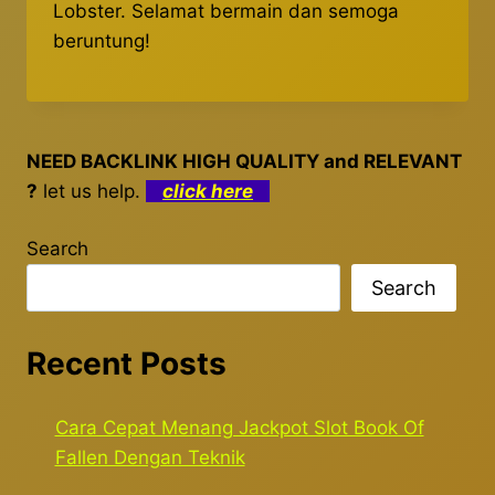
Lobster. Selamat bermain dan semoga
beruntung!
NEED BACKLINK HIGH QUALITY and RELEVANT
?
let us help.
click here
Search
Search
Recent Posts
Cara Cepat Menang Jackpot Slot Book Of
Fallen Dengan Teknik