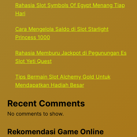
Rahasia Slot Symbols Of Egypt Menang Tiap
Hari
Cara Mengelola Saldo di Slot Starlight
Princess 1000
Rahasia Memburu Jackpot di Pegunungan Es
Slot Yeti Quest
Tips Bermain Slot Alchemy Gold Untuk
Mendapatkan Hadiah Besar
Recent Comments
No comments to show.
Rekomendasi Game Online