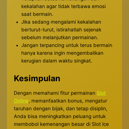
kekalahan agar tidak terbawa emosi
saat bermain.
Jika sedang mengalami kekalahan
berturut-turut, istirahatlah sejenak
sebelum melanjutkan permainan.
Jangan terpancing untuk terus bermain
hanya karena ingin mengembalikan
kerugian dalam waktu singkat.
Kesimpulan
Dengan memahami fitur permainan
Slot
Online
, memanfaatkan bonus, mengatur
taruhan dengan bijak, dan tetap disiplin,
Anda bisa meningkatkan peluang untuk
membobol kemenangan besar di Slot Ice