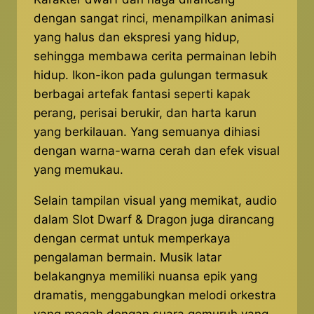
dengan sangat rinci, menampilkan animasi
yang halus dan ekspresi yang hidup,
sehingga membawa cerita permainan lebih
hidup. Ikon-ikon pada gulungan termasuk
berbagai artefak fantasi seperti kapak
perang, perisai berukir, dan harta karun
yang berkilauan. Yang semuanya dihiasi
dengan warna-warna cerah dan efek visual
yang memukau.
Selain tampilan visual yang memikat, audio
dalam Slot Dwarf & Dragon juga dirancang
dengan cermat untuk memperkaya
pengalaman bermain. Musik latar
belakangnya memiliki nuansa epik yang
dramatis, menggabungkan melodi orkestra
yang megah dengan suara gemuruh yang