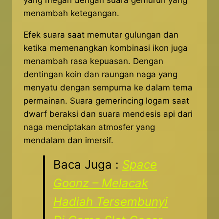
menambah ketegangan.
Efek suara saat memutar gulungan dan
ketika memenangkan kombinasi ikon juga
menambah rasa kepuasan. Dengan
dentingan koin dan raungan naga yang
menyatu dengan sempurna ke dalam tema
permainan. Suara gemerincing logam saat
dwarf beraksi dan suara mendesis api dari
naga menciptakan atmosfer yang
mendalam dan imersif.
Baca Juga :
Space
Goonz – Melacak
Hadiah Tersembunyi