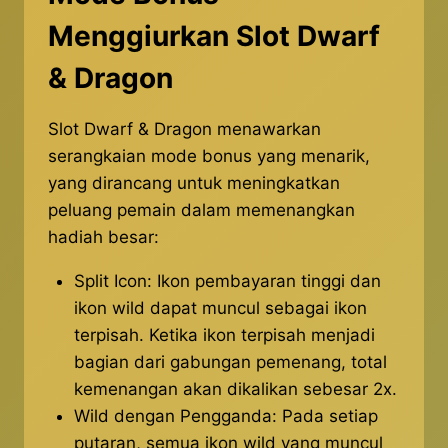
Menggiurkan Slot Dwarf
& Dragon
Slot Dwarf & Dragon menawarkan
serangkaian mode bonus yang menarik,
yang dirancang untuk meningkatkan
peluang pemain dalam memenangkan
hadiah besar:
Split Icon: Ikon pembayaran tinggi dan
ikon wild dapat muncul sebagai ikon
terpisah. Ketika ikon terpisah menjadi
bagian dari gabungan pemenang, total
kemenangan akan dikalikan sebesar 2x.
Wild dengan Pengganda: Pada setiap
putaran, semua ikon wild yang muncul