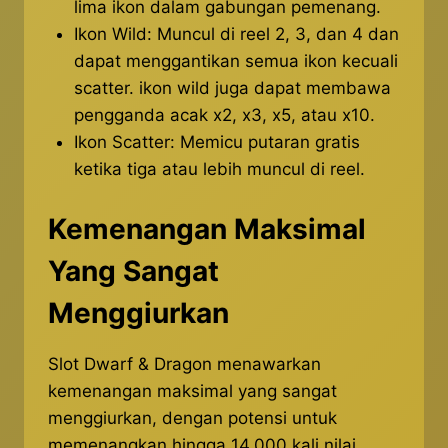
lima ikon dalam gabungan pemenang.
Ikon Wild: Muncul di reel 2, 3, dan 4 dan
dapat menggantikan semua ikon kecuali
scatter. ikon wild juga dapat membawa
pengganda acak x2, x3, x5, atau x10.
Ikon Scatter: Memicu putaran gratis
ketika tiga atau lebih muncul di reel.
Kemenangan Maksimal
Yang Sangat
Menggiurkan
Slot Dwarf & Dragon menawarkan
kemenangan maksimal yang sangat
menggiurkan, dengan potensi untuk
memenangkan hingga 14,000 kali nilai