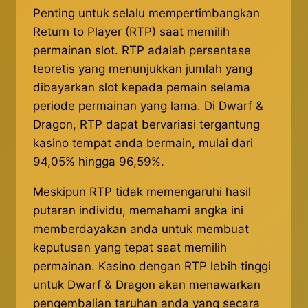
Penting untuk selalu mempertimbangkan
Return to Player (RTP) saat memilih
permainan slot. RTP adalah persentase
teoretis yang menunjukkan jumlah yang
dibayarkan slot kepada pemain selama
periode permainan yang lama. Di Dwarf &
Dragon, RTP dapat bervariasi tergantung
kasino tempat anda bermain, mulai dari
94,05% hingga 96,59%.
Meskipun RTP tidak memengaruhi hasil
putaran individu, memahami angka ini
memberdayakan anda untuk membuat
keputusan yang tepat saat memilih
permainan. Kasino dengan RTP lebih tinggi
untuk Dwarf & Dragon akan menawarkan
pengembalian taruhan anda yang secara