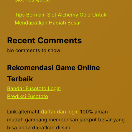
Tips Bermain Slot Alchemy Gold Untuk
Mendapatkan Hadiah Besar
Recent Comments
No comments to show.
Rekomendasi Game Online
Terbaik
Bandar Fusototo Login
Prediksi Fusototo
Link alternatif
daftar dan login
100% aman
mudah gampang memberikan jackpot besar yang
bisa anda dapatkan di sini.