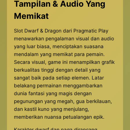
Tampilan & Audio Yang
Memikat
Slot Dwarf & Dragon dari Pragmatic Play
menawarkan pengalaman visual dan audio
yang luar biasa, menciptakan suasana
mendalam yang memikat para pemain.
Secara visual, game ini menampilkan grafik
berkualitas tinggi dengan detail yang
sangat baik pada setiap elemen. Latar
belakang permainan menggambarkan
dunia fantasi yang magis dengan
pegunungan yang megah, gua berkilauan,
dan kastil kuno yang menjulang,
memberikan nuansa petualangan epik.
Karakter dwarf dan naga dirancang