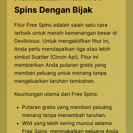
Spins Dengan Bijak
Fitur Free Spins adalah salah satu cara
terbaik untuk meraih kemenangan besar di
Devilicious. Untuk mengaktifkan fitur ini,
Anda perlu mendapatkan tiga atau lebih
simbol Scatter (Cincin Api). Fitur ini
memberikan Anda putaran gratis yang
memberi peluang untuk menang tanpa
mengeluarkan taruhan tambahan.
Keuntungan utama dari Free Spins:
Putaran gratis yang memberi peluang
menang tanpa menambah taruhan.
Wild yang lebih sering muncul selama
Free Spins, meningkatkan peluang Anda