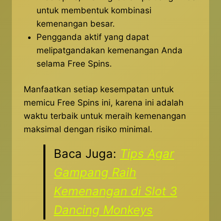
untuk membentuk kombinasi
kemenangan besar.
Pengganda aktif yang dapat
melipatgandakan kemenangan Anda
selama Free Spins.
Manfaatkan setiap kesempatan untuk
memicu Free Spins ini, karena ini adalah
waktu terbaik untuk meraih kemenangan
maksimal dengan risiko minimal.
Baca Juga:
Tips Agar
Gampang Raih
Kemenangan di Slot 3
Dancing Monkeys