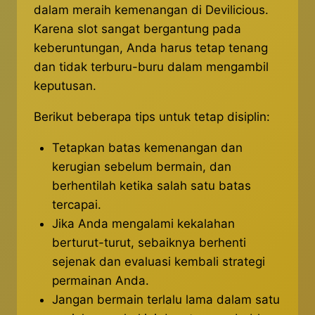
dalam meraih kemenangan di Devilicious.
Karena slot sangat bergantung pada
keberuntungan, Anda harus tetap tenang
dan tidak terburu-buru dalam mengambil
keputusan.
Berikut beberapa tips untuk tetap disiplin:
Tetapkan batas kemenangan dan
kerugian sebelum bermain, dan
berhentilah ketika salah satu batas
tercapai.
Jika Anda mengalami kekalahan
berturut-turut, sebaiknya berhenti
sejenak dan evaluasi kembali strategi
permainan Anda.
Jangan bermain terlalu lama dalam satu