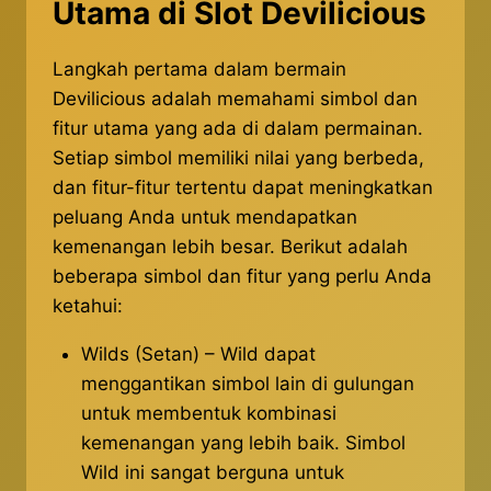
Utama di Slot Devilicious
Langkah pertama dalam bermain
Devilicious adalah memahami simbol dan
fitur utama yang ada di dalam permainan.
Setiap simbol memiliki nilai yang berbeda,
dan fitur-fitur tertentu dapat meningkatkan
peluang Anda untuk mendapatkan
kemenangan lebih besar. Berikut adalah
beberapa simbol dan fitur yang perlu Anda
ketahui:
Wilds (Setan) – Wild dapat
menggantikan simbol lain di gulungan
untuk membentuk kombinasi
kemenangan yang lebih baik. Simbol
Wild ini sangat berguna untuk