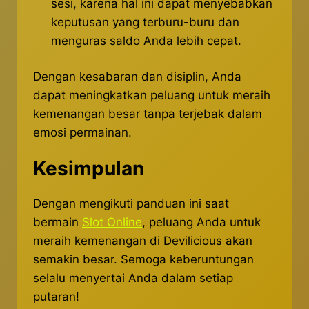
sesi, karena hal ini dapat menyebabkan
keputusan yang terburu-buru dan
menguras saldo Anda lebih cepat.
Dengan kesabaran dan disiplin, Anda
dapat meningkatkan peluang untuk meraih
kemenangan besar tanpa terjebak dalam
emosi permainan.
Kesimpulan
Dengan mengikuti panduan ini saat
bermain
Slot Online
, peluang Anda untuk
meraih kemenangan di Devilicious akan
semakin besar. Semoga keberuntungan
selalu menyertai Anda dalam setiap
putaran!