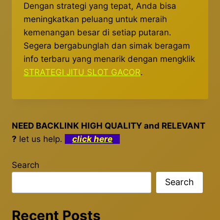
Dengan strategi yang tepat, Anda bisa
meningkatkan peluang untuk meraih
kemenangan besar di setiap putaran.
Segera bergabunglah dan simak beragam
info terbaru yang menarik dengan mengklik
STRATEGI JITU SLOT GACOR
.
NEED BACKLINK HIGH QUALITY and RELEVANT
?
let us help.
click here
Search
Search
Recent Posts