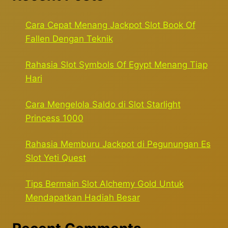
Cara Cepat Menang Jackpot Slot Book Of
Fallen Dengan Teknik
Rahasia Slot Symbols Of Egypt Menang Tiap
Hari
Cara Mengelola Saldo di Slot Starlight
Princess 1000
Rahasia Memburu Jackpot di Pegunungan Es
Slot Yeti Quest
Tips Bermain Slot Alchemy Gold Untuk
Mendapatkan Hadiah Besar