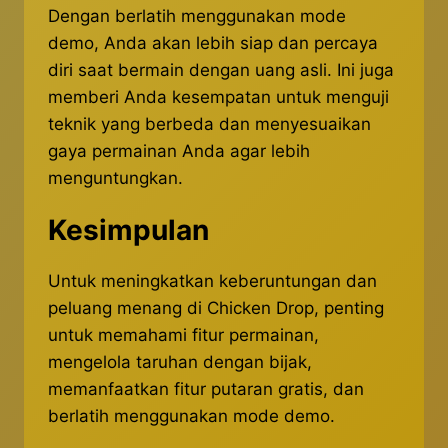
Dengan berlatih menggunakan mode
demo, Anda akan lebih siap dan percaya
diri saat bermain dengan uang asli. Ini juga
memberi Anda kesempatan untuk menguji
teknik yang berbeda dan menyesuaikan
gaya permainan Anda agar lebih
menguntungkan.
Kesimpulan
Untuk meningkatkan keberuntungan dan
peluang menang di Chicken Drop, penting
untuk memahami fitur permainan,
mengelola taruhan dengan bijak,
memanfaatkan fitur putaran gratis, dan
berlatih menggunakan mode demo.