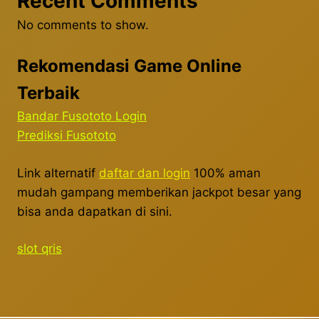
Recent Comments
No comments to show.
Rekomendasi Game Online
Terbaik
Bandar Fusototo Login
Prediksi Fusototo
Link alternatif
daftar dan login
100% aman
mudah gampang memberikan jackpot besar yang
bisa anda dapatkan di sini.
slot qris