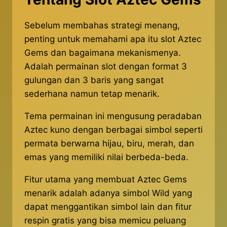
Sebelum membahas strategi menang,
penting untuk memahami apa itu slot Aztec
Gems dan bagaimana mekanismenya.
Adalah permainan slot dengan format 3
gulungan dan 3 baris yang sangat
sederhana namun tetap menarik.
Tema permainan ini mengusung peradaban
Aztec kuno dengan berbagai simbol seperti
permata berwarna hijau, biru, merah, dan
emas yang memiliki nilai berbeda-beda.
Fitur utama yang membuat Aztec Gems
menarik adalah adanya simbol Wild yang
dapat menggantikan simbol lain dan fitur
respin gratis yang bisa memicu peluang