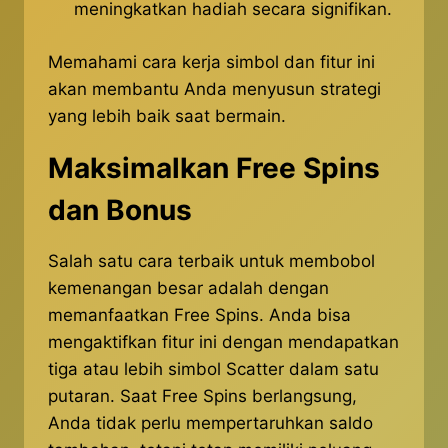
meningkatkan hadiah secara signifikan.
Memahami cara kerja simbol dan fitur ini
akan membantu Anda menyusun strategi
yang lebih baik saat bermain.
Maksimalkan Free Spins
dan Bonus
Salah satu cara terbaik untuk membobol
kemenangan besar adalah dengan
memanfaatkan Free Spins. Anda bisa
mengaktifkan fitur ini dengan mendapatkan
tiga atau lebih simbol Scatter dalam satu
putaran. Saat Free Spins berlangsung,
Anda tidak perlu mempertaruhkan saldo