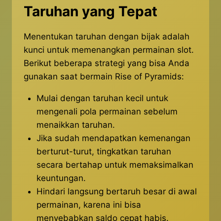
Taruhan yang Tepat
Menentukan taruhan dengan bijak adalah
kunci untuk memenangkan permainan slot.
Berikut beberapa strategi yang bisa Anda
gunakan saat bermain Rise of Pyramids:
Mulai dengan taruhan kecil untuk
mengenali pola permainan sebelum
menaikkan taruhan.
Jika sudah mendapatkan kemenangan
berturut-turut, tingkatkan taruhan
secara bertahap untuk memaksimalkan
keuntungan.
Hindari langsung bertaruh besar di awal
permainan, karena ini bisa
menyebabkan saldo cepat habis.