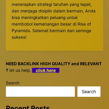
menerapkan strategi taruhan yang tepat,
dan menjaga disiplin dalam bermain, Anda
bisa meningkatkan peluang untuk
membobol kemenangan besar di Rise of
Pyramids. Selamat bermain dan semoga
sukses!
NEED BACKLINK HIGH QUALITY and RELEVANT
?
let us help.
click here
Search
Search
Recent Posts