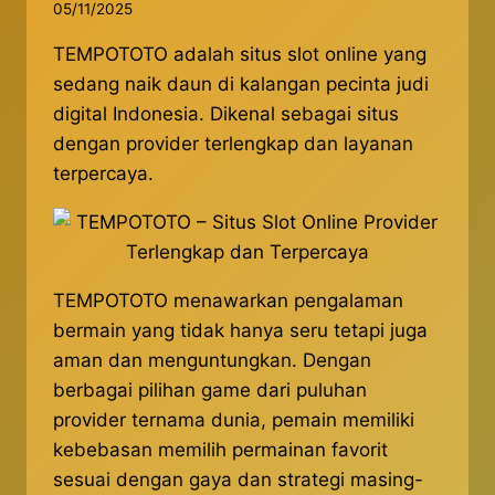
05/11/2025
TEMPOTOTO adalah situs slot online yang
sedang naik daun di kalangan pecinta judi
digital Indonesia. Dikenal sebagai situs
dengan provider terlengkap dan layanan
terpercaya.
TEMPOTOTO menawarkan pengalaman
bermain yang tidak hanya seru tetapi juga
aman dan menguntungkan. Dengan
berbagai pilihan game dari puluhan
provider ternama dunia, pemain memiliki
kebebasan memilih permainan favorit
sesuai dengan gaya dan strategi masing-