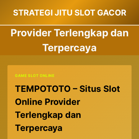
Skip
STRATEGI JITU SLOT GACOR
to
content
Provider Terlengkap dan
Terpercaya
GAME SLOT ONLINE
TEMPOTOTO – Situs Slot
Online Provider
Terlengkap dan
Terpercaya