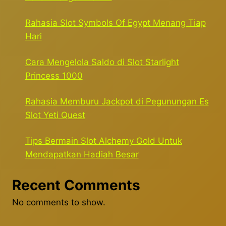
Rahasia Slot Symbols Of Egypt Menang Tiap
Hari
Cara Mengelola Saldo di Slot Starlight
Princess 1000
Rahasia Memburu Jackpot di Pegunungan Es
Slot Yeti Quest
Tips Bermain Slot Alchemy Gold Untuk
Mendapatkan Hadiah Besar
Recent Comments
No comments to show.