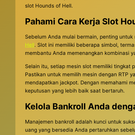
slot Hounds of Hell.
Pahami Cara Kerja Slot Hou
Sebelum Anda mulai bermain, penting untuk
Hell
. Slot ini memiliki beberapa simbol, term
membantu Anda memenangkan kombinasi yan
Selain itu, setiap mesin slot memiliki tingk
Pastikan untuk memilih mesin dengan RTP ya
mendapatkan jackpot. Dengan memahami m
keputusan yang lebih baik saat bertaruh.
Kelola Bankroll Anda deng
Manajemen bankroll adalah kunci untuk suks
uang yang bersedia Anda pertaruhkan sebel