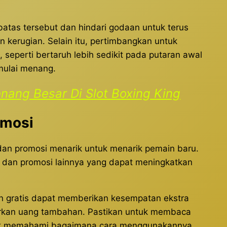
atas tersebut dan hindari godaan untuk terus
kerugian. Selain itu, pertimbangkan untuk
seperti bertaruh lebih sedikit pada putaran awal
mulai menang.
nang Besar Di Slot Boxing King
omosi
dan promosi menarik untuk menarik pemain baru.
 dan promosi lainnya yang dapat meningkatkan
an gratis dapat memberikan kesempatan ekstra
arkan uang tambahan. Pastikan untuk membaca
ntuk memahami bagaimana cara menggunakannya