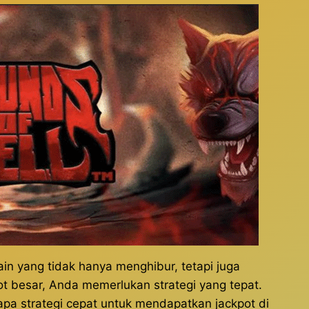
n yang tidak hanya menghibur, tetapi juga
 besar, Anda memerlukan strategi yang tepat.
apa strategi cepat untuk mendapatkan jackpot di