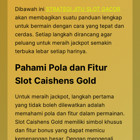
Dibawah ini
STRATEGI JITU SLOT GACOR
akan membagikan suatu panduan lengkap
untuk bermain dengan cara yang tepat dan
cerdas. Setiap langkah dirancang agar
peluang untuk meraih jackpot semakin
terbuka lebar setiap harinya.
Pahami Pola dan Fitur
Slot Caishens Gold
Untuk meraih jackpot, langkah pertama
yang tidak boleh dilewatkan adalah
memahami pola dan fitur dalam permainan.
Slot Caishens Gold memiliki simbol khusus
dan fitur bonus yang dapat memicu
kemenangan besar. Dengan mengenali