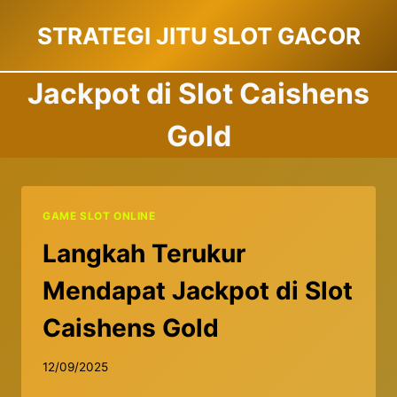
Skip
STRATEGI JITU SLOT GACOR
to
content
Jackpot di Slot Caishens
Gold
GAME SLOT ONLINE
Langkah Terukur
Mendapat Jackpot di Slot
Caishens Gold
12/09/2025