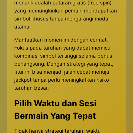
menarik adalah putaran gratis (free spin)
yang memungkinkan pemain mendapatkan
simbol khusus tanpa mengurangi modal
utama.
Manfaatkan momen ini dengan cermat.
Fokus pada taruhan yang dapat memicu
kombinasi simbol tertinggi selama bonus
berlangsung. Dengan strategi yang tepat,
fitur ini bisa menjadi jalan cepat menuju
jackpot tanpa perlu meningkatkan risiko
taruhan besar.
Pilih Waktu dan Sesi
Bermain Yang Tepat
Tidak hanya strategi taruhan, waktu