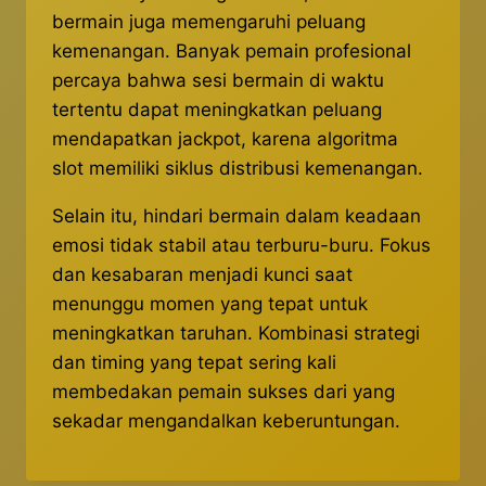
bermain juga memengaruhi peluang
kemenangan. Banyak pemain profesional
percaya bahwa sesi bermain di waktu
tertentu dapat meningkatkan peluang
mendapatkan jackpot, karena algoritma
slot memiliki siklus distribusi kemenangan.
Selain itu, hindari bermain dalam keadaan
emosi tidak stabil atau terburu-buru. Fokus
dan kesabaran menjadi kunci saat
menunggu momen yang tepat untuk
meningkatkan taruhan. Kombinasi strategi
dan timing yang tepat sering kali
membedakan pemain sukses dari yang
sekadar mengandalkan keberuntungan.