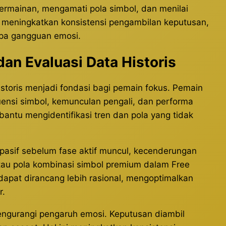
rmainan, mengamati pola simbol, dan menilai
as meningkatkan konsistensi pengambilan keputusan,
npa gangguan emosi.
an Evaluasi Data Historis
istoris menjadi fondasi bagi pemain fokus. Pemain
uensi simbol, kemunculan pengali, dan performa
mbantu mengidentifikasi tren dan pola yang tidak
 pasif sebelum fase aktif muncul, kecenderungan
 atau pola kombinasi simbol premium dalam Free
n dapat dirancang lebih rasional, mengoptimalkan
r.
ngurangi pengaruh emosi. Keputusan diambil