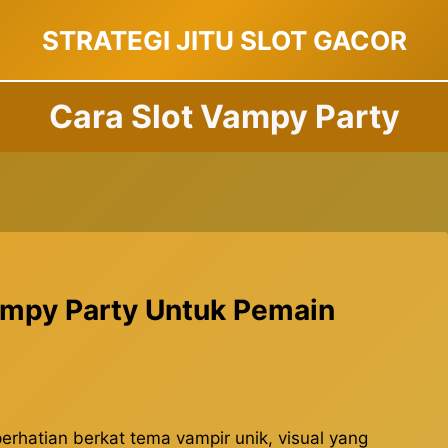
STRATEGI JITU SLOT GACOR
Cara Slot Vampy Party
ampy Party Untuk Pemain
erhatian berkat tema vampir unik, visual yang