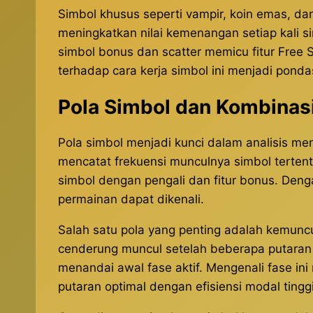
Simbol khusus seperti vampir, koin emas, dan
meningkatkan nilai kemenangan setiap kali si
simbol bonus dan scatter memicu fitur Free
terhadap cara kerja simbol ini menjadi pondas
Pola Simbol dan Kombina
Pola simbol menjadi kunci dalam analisis m
mencatat frekuensi munculnya simbol tertentu
simbol dengan pengali dan fitur bonus. Deng
permainan dapat dikenali.
Salah satu pola yang penting adalah kemuncu
cenderung muncul setelah beberapa putaran 
menandai awal fase aktif. Mengenali fase 
putaran optimal dengan efisiensi modal tinggi