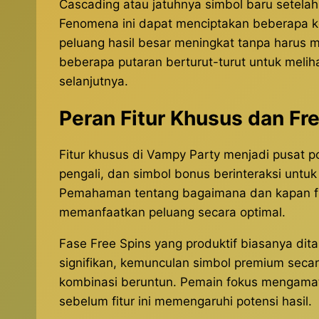
Cascading atau jatuhnya simbol baru setela
Fenomena ini dapat menciptakan beberapa k
peluang hasil besar meningkat tanpa harus
beberapa putaran berturut-turut untuk meli
selanjutnya.
Peran Fitur Khusus dan Fr
Fitur khusus di Vampy Party menjadi pusat p
pengali, dan simbol bonus berinteraksi untuk
Pemahaman tentang bagaimana dan kapan fi
memanfaatkan peluang secara optimal.
Fase Free Spins yang produktif biasanya di
signifikan, kemunculan simbol premium seca
kombinasi beruntun. Pemain fokus mengamati
sebelum fitur ini memengaruhi potensi hasil.