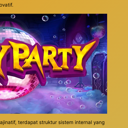
vatif.
inatif, terdapat struktur sistem internal yang