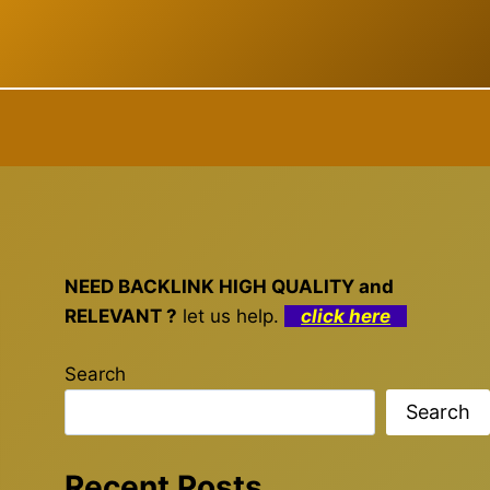
NEED BACKLINK HIGH QUALITY and
RELEVANT ?
let us help.
click here
Search
Search
Recent Posts