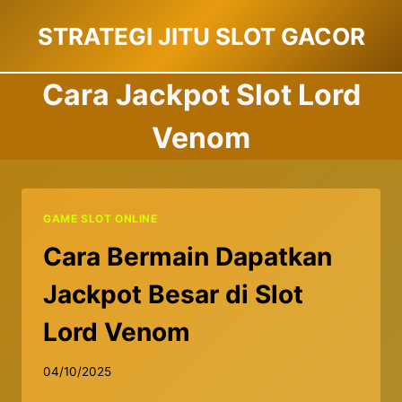
Skip
STRATEGI JITU SLOT GACOR
to
content
Cara Jackpot Slot Lord
Venom
GAME SLOT ONLINE
Cara Bermain Dapatkan
Jackpot Besar di Slot
Lord Venom
04/10/2025