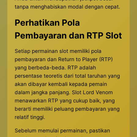
tanpa menghabiskan modal dengan cepat.
Perhatikan Pola
Pembayaran dan RTP Slot
Setiap permainan slot memiliki pola
pembayaran dan Return to Player (RTP)
yang berbeda-beda. RTP adalah
persentase teoretis dari total taruhan yang
akan dibayar kembali kepada pemain
dalam jangka panjang. Slot Lord Venom
menawarkan RTP yang cukup baik, yang
berarti memiliki peluang pembayaran yang
relatif tinggi.
Sebelum memulai permainan, pastikan