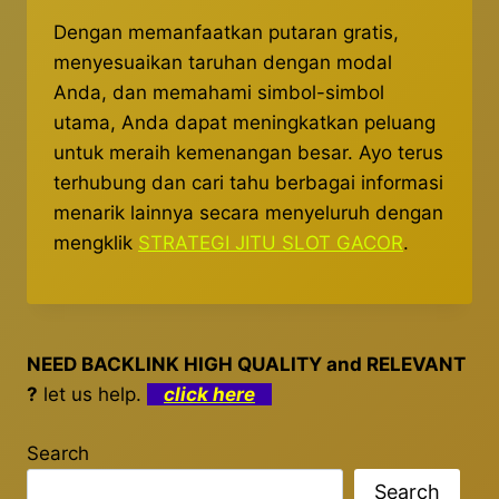
Dengan memanfaatkan putaran gratis,
menyesuaikan taruhan dengan modal
Anda, dan memahami simbol-simbol
utama, Anda dapat meningkatkan peluang
untuk meraih kemenangan besar. Ayo terus
terhubung dan cari tahu berbagai informasi
menarik lainnya secara menyeluruh dengan
mengklik
STRATEGI JITU SLOT GACOR
.
NEED BACKLINK HIGH QUALITY and RELEVANT
?
let us help.
click here
Search
Search