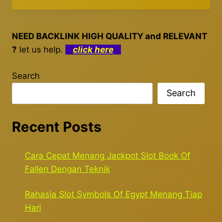
NEED BACKLINK HIGH QUALITY and RELEVANT
?
let us help.
click here
Search
Search
Recent Posts
Cara Cepat Menang Jackpot Slot Book Of
Fallen Dengan Teknik
Rahasia Slot Symbols Of Egypt Menang Tiap
Hari