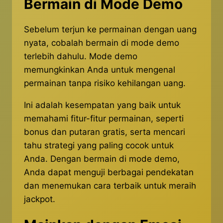
Bermain di Mode Demo
Sebelum terjun ke permainan dengan uang
nyata, cobalah bermain di mode demo
terlebih dahulu. Mode demo
memungkinkan Anda untuk mengenal
permainan tanpa risiko kehilangan uang.
Ini adalah kesempatan yang baik untuk
memahami fitur-fitur permainan, seperti
bonus dan putaran gratis, serta mencari
tahu strategi yang paling cocok untuk
Anda. Dengan bermain di mode demo,
Anda dapat menguji berbagai pendekatan
dan menemukan cara terbaik untuk meraih
jackpot.