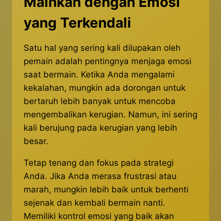
Mainkan dengan Emosi
yang Terkendali
Satu hal yang sering kali dilupakan oleh
pemain adalah pentingnya menjaga emosi
saat bermain. Ketika Anda mengalami
kekalahan, mungkin ada dorongan untuk
bertaruh lebih banyak untuk mencoba
mengembalikan kerugian. Namun, ini sering
kali berujung pada kerugian yang lebih
besar.
Tetap tenang dan fokus pada strategi
Anda. Jika Anda merasa frustrasi atau
marah, mungkin lebih baik untuk berhenti
sejenak dan kembali bermain nanti.
Memiliki kontrol emosi yang baik akan