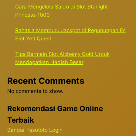
Cara Mengelola Saldo di Slot Starlight
Princess 1000
Rahasia Memburu Jackpot di Pegunungan Es
Slot Yeti Quest
Tips Bermain Slot Alchemy Gold Untuk
Mendapatkan Hadiah Besar
Recent Comments
No comments to show.
Rekomendasi Game Online
Terbaik
Bandar Fusototo Login