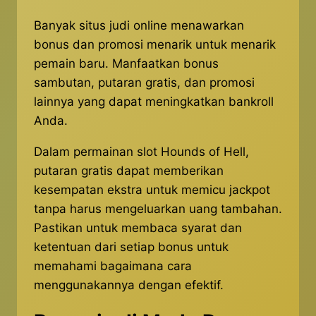
Banyak situs judi online menawarkan
bonus dan promosi menarik untuk menarik
pemain baru. Manfaatkan bonus
sambutan, putaran gratis, dan promosi
lainnya yang dapat meningkatkan bankroll
Anda.
Dalam permainan slot Hounds of Hell,
putaran gratis dapat memberikan
kesempatan ekstra untuk memicu jackpot
tanpa harus mengeluarkan uang tambahan.
Pastikan untuk membaca syarat dan
ketentuan dari setiap bonus untuk
memahami bagaimana cara
menggunakannya dengan efektif.