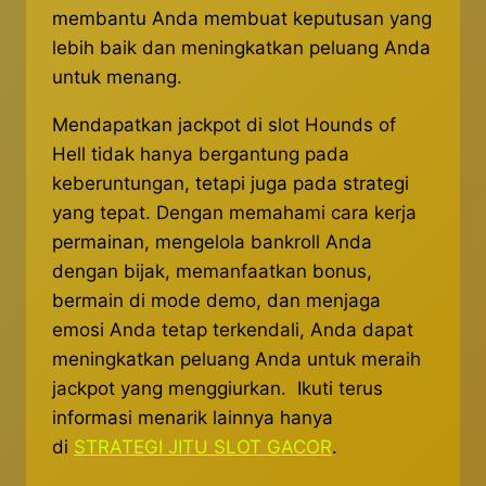
membantu Anda membuat keputusan yang
lebih baik dan meningkatkan peluang Anda
untuk menang.
Mendapatkan jackpot di slot Hounds of
Hell tidak hanya bergantung pada
keberuntungan, tetapi juga pada strategi
yang tepat. Dengan memahami cara kerja
permainan, mengelola bankroll Anda
dengan bijak, memanfaatkan bonus,
bermain di mode demo, dan menjaga
emosi Anda tetap terkendali, Anda dapat
meningkatkan peluang Anda untuk meraih
jackpot yang menggiurkan. Ikuti terus
informasi menarik lainnya hanya
di
STRATEGI JITU SLOT GACOR
.