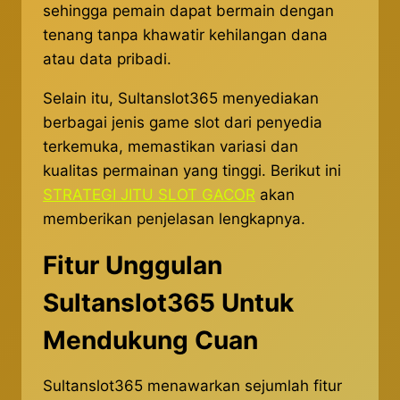
sehingga pemain dapat bermain dengan
tenang tanpa khawatir kehilangan dana
atau data pribadi.
Selain itu, Sultanslot365 menyediakan
berbagai jenis game slot dari penyedia
terkemuka, memastikan variasi dan
kualitas permainan yang tinggi. Berikut ini
STRATEGI JITU SLOT GACOR
akan
memberikan penjelasan lengkapnya.
Fitur Unggulan
Sultanslot365 Untuk
Mendukung Cuan
Sultanslot365 menawarkan sejumlah fitur