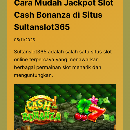
Cara Mudah Jackpot Slot
Cash Bonanza di Situs
Sultanslot365
05/11/2025
Sultanslot365 adalah salah satu situs slot
online terpercaya yang menawarkan
berbagai permainan slot menarik dan
menguntungkan.