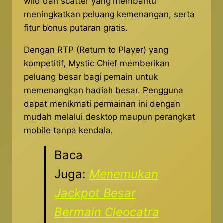
wild dan scatter yang membantu
meningkatkan peluang kemenangan, serta
fitur bonus putaran gratis.
Dengan RTP (Return to Player) yang
kompetitif, Mystic Chief memberikan
peluang besar bagi pemain untuk
memenangkan hadiah besar. Pengguna
dapat menikmati permainan ini dengan
mudah melalui desktop maupun perangkat
mobile tanpa kendala.
Baca
Juga:
Menemukan
Jackpot Besar
Bermain Cleocatra