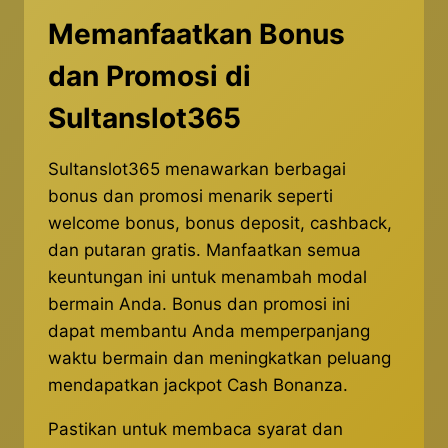
Memanfaatkan Bonus
dan Promosi di
Sultanslot365
Sultanslot365 menawarkan berbagai
bonus dan promosi menarik seperti
welcome bonus, bonus deposit, cashback,
dan putaran gratis. Manfaatkan semua
keuntungan ini untuk menambah modal
bermain Anda. Bonus dan promosi ini
dapat membantu Anda memperpanjang
waktu bermain dan meningkatkan peluang
mendapatkan jackpot Cash Bonanza.
Pastikan untuk membaca syarat dan