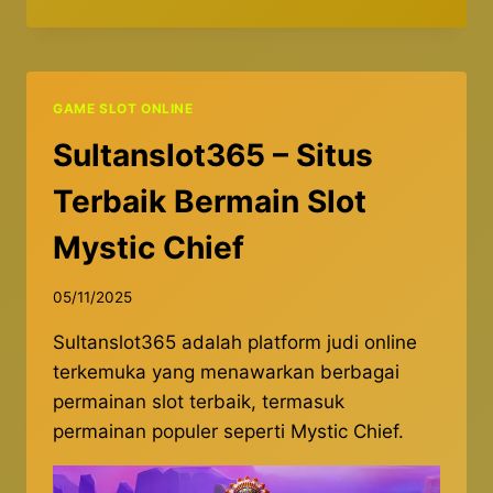
GAME SLOT ONLINE
Sultanslot365 – Situs
Terbaik Bermain Slot
Mystic Chief
05/11/2025
Sultanslot365 adalah platform judi online
terkemuka yang menawarkan berbagai
permainan slot terbaik, termasuk
permainan populer seperti Mystic Chief.