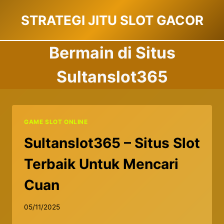
Skip
STRATEGI JITU SLOT GACOR
to
content
Bermain di Situs
Sultanslot365
GAME SLOT ONLINE
Sultanslot365 – Situs Slot
Terbaik Untuk Mencari
Cuan
05/11/2025