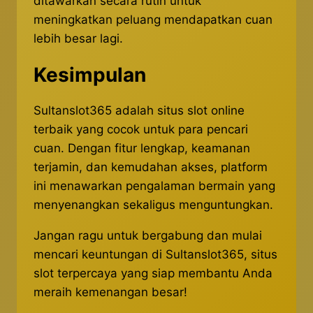
ditawarkan secara rutin untuk
meningkatkan peluang mendapatkan cuan
lebih besar lagi.
Kesimpulan
Sultanslot365 adalah situs slot online
terbaik yang cocok untuk para pencari
cuan. Dengan fitur lengkap, keamanan
terjamin, dan kemudahan akses, platform
ini menawarkan pengalaman bermain yang
menyenangkan sekaligus menguntungkan.
Jangan ragu untuk bergabung dan mulai
mencari keuntungan di Sultanslot365, situs
slot terpercaya yang siap membantu Anda
meraih kemenangan besar!