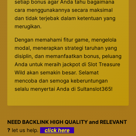
setiap bonus agar Anda tahu bagaimana
cara menggunakannya secara maksimal
dan tidak terjebak dalam ketentuan yang
merugikan.
Dengan memahami fitur game, mengelola
modal, menerapkan strategi taruhan yang
disiplin, dan memanfaatkan bonus, peluang
Anda untuk meraih jackpot di Slot Treasure
Wild akan semakin besar. Selamat
mencoba dan semoga keberuntungan
selalu menyertai Anda di Sultanslot365!
NEED BACKLINK HIGH QUALITY and RELEVANT
?
let us help.
click here