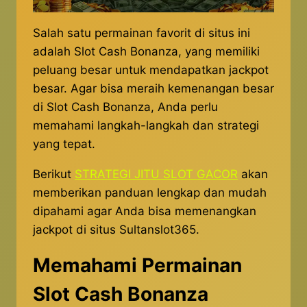
Salah satu permainan favorit di situs ini
adalah Slot Cash Bonanza, yang memiliki
peluang besar untuk mendapatkan jackpot
besar. Agar bisa meraih kemenangan besar
di Slot Cash Bonanza, Anda perlu
memahami langkah-langkah dan strategi
yang tepat.
Berikut
STRATEGI JITU SLOT GACOR
akan
memberikan panduan lengkap dan mudah
dipahami agar Anda bisa memenangkan
jackpot di situs Sultanslot365.
Memahami Permainan
Slot Cash Bonanza