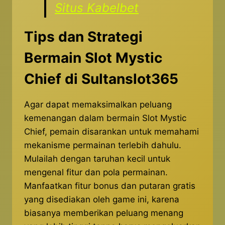
Situs Kabelbet
Tips dan Strategi
Bermain Slot Mystic
Chief di Sultanslot365
Agar dapat memaksimalkan peluang
kemenangan dalam bermain Slot Mystic
Chief, pemain disarankan untuk memahami
mekanisme permainan terlebih dahulu.
Mulailah dengan taruhan kecil untuk
mengenal fitur dan pola permainan.
Manfaatkan fitur bonus dan putaran gratis
yang disediakan oleh game ini, karena
biasanya memberikan peluang menang