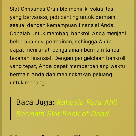
Slot Christmas Crumble memiliki volatilitas
yang bervariasi, jadi penting untuk bermain
sesuai dengan kemampuan finansial Anda.
Cobalah untuk membagi bankroll Anda menjadi
beberapa sesi permainan, sehingga Anda
dapat menikmati pengalaman bermain tanpa
tekanan finansial. Dengan pengelolaan bankroll
yang tepat, Anda dapat memperpanjang waktu
bermain Anda dan meningkatkan peluang
untuk menang.
Baca Juga:
Rahasia Para Ahli
Bermain Slot Book of Dead