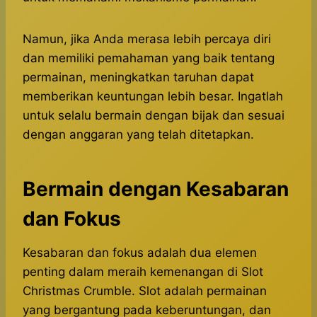
Namun, jika Anda merasa lebih percaya diri
dan memiliki pemahaman yang baik tentang
permainan, meningkatkan taruhan dapat
memberikan keuntungan lebih besar. Ingatlah
untuk selalu bermain dengan bijak dan sesuai
dengan anggaran yang telah ditetapkan.
Bermain dengan Kesabaran
dan Fokus
Kesabaran dan fokus adalah dua elemen
penting dalam meraih kemenangan di Slot
Christmas Crumble. Slot adalah permainan
yang bergantung pada keberuntungan, dan