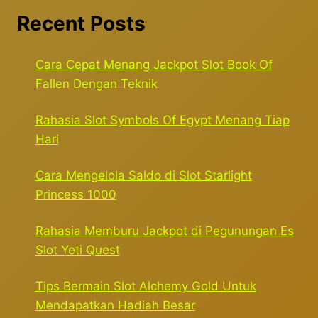
Recent Posts
Cara Cepat Menang Jackpot Slot Book Of
Fallen Dengan Teknik
Rahasia Slot Symbols Of Egypt Menang Tiap
Hari
Cara Mengelola Saldo di Slot Starlight
Princess 1000
Rahasia Memburu Jackpot di Pegunungan Es
Slot Yeti Quest
Tips Bermain Slot Alchemy Gold Untuk
Mendapatkan Hadiah Besar