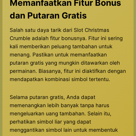
Memanfaatkan Fitur Bonus
dan Putaran Gratis
Salah satu daya tarik dari Slot Christmas
Crumble adalah fitur bonusnya. Fitur ini sering
kali memberikan peluang tambahan untuk
menang. Pastikan untuk memanfaatkan
putaran gratis yang mungkin ditawarkan oleh
permainan. Biasanya, fitur ini diaktifkan dengan
mendapatkan kombinasi simbol tertentu.
Selama putaran gratis, Anda dapat
memenangkan lebih banyak tanpa harus
mengeluarkan uang tambahan. Selain itu,
perhatikan simbol liar yang dapat
menggantikan simbol lain untuk membentuk