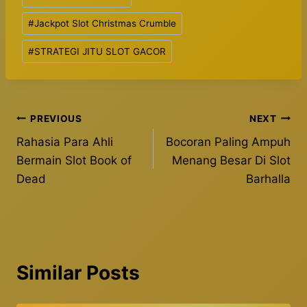
#
Jackpot Slot Christmas Crumble
#
STRATEGI JITU SLOT GACOR
Post
PREVIOUS
NEXT
Rahasia Para Ahli
Bocoran Paling Ampuh
navigation
Bermain Slot Book of
Menang Besar Di Slot
Dead
Barhalla
Similar Posts