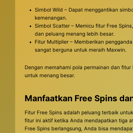
Simbol Wild – Dapat menggantikan simb
kemenangan.
Simbol Scatter – Memicu fitur Free Spin
dan peluang menang lebih besar.
Fitur Multiplier – Memberikan pengganda
sangat berguna untuk meraih Maxwin.
Dengan memahami pola permainan dan fitur i
untuk menang besar.
Manfaatkan Free Spins d
Fitur Free Spins adalah peluang terbaik unt
fitur ini aktif ketika Anda mendapatkan tiga 
Free Spins berlangsung, Anda bisa mendapat