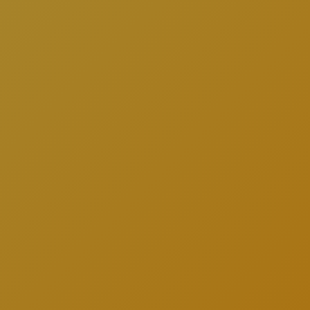
Tips Stabil Menang Jackpot
Rutin di Slot Captain’s Bounty
12/09/2025