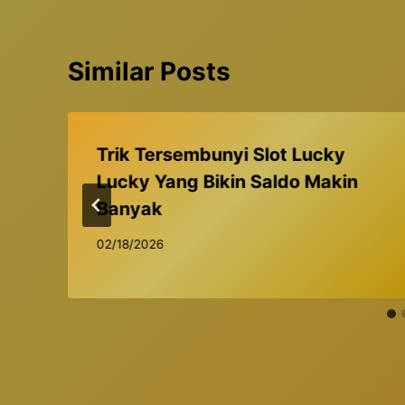
Similar Posts
Trik Tersembunyi Slot Lucky
Lucky Yang Bikin Saldo Makin
Banyak
02/18/2026