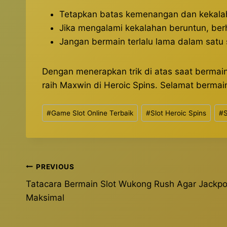
Tetapkan batas kemenangan dan kekala
Jika mengalami kekalahan beruntun, berh
Jangan bermain terlalu lama dalam satu 
Dengan menerapkan trik di atas saat bermai
raih Maxwin di Heroic Spins. Selamat berma
Post
#
Game Slot Online Terbaik
#
Slot Heroic Spins
#
Tags:
Post
PREVIOUS
Tatacara Bermain Slot Wukong Rush Agar Jackpo
navigation
Maksimal