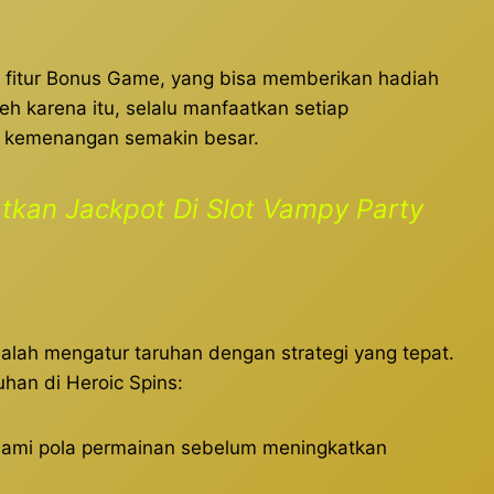
ki fitur Bonus Game, yang bisa memberikan hadiah
eh karena itu, selalu manfaatkan setiap
ar kemenangan semakin besar.
tkan Jackpot Di Slot Vampy Party
dalah mengatur taruhan dengan strategi yang tepat.
han di Heroic Spins:
hami pola permainan sebelum meningkatkan