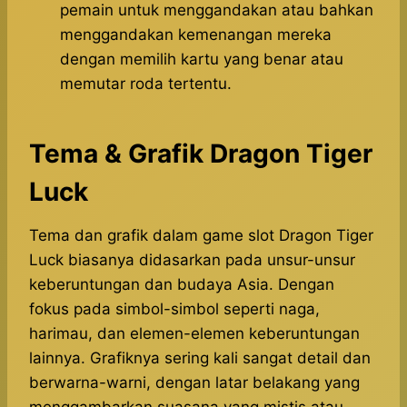
pemain untuk menggandakan atau bahkan
menggandakan kemenangan mereka
dengan memilih kartu yang benar atau
memutar roda tertentu.
Tema & Grafik Dragon Tiger
Luck
Tema dan grafik dalam game slot Dragon Tiger
Luck biasanya didasarkan pada unsur-unsur
keberuntungan dan budaya Asia. Dengan
fokus pada simbol-simbol seperti naga,
harimau, dan elemen-elemen keberuntungan
lainnya. Grafiknya sering kali sangat detail dan
berwarna-warni, dengan latar belakang yang