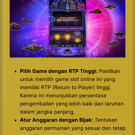
Pilih Game dengan RTP Tinggi:
Pastikan
untuk memilih game slot online ini yang
memiliki RTP (Return to Player) tinggi.
Karena ini menunjukkan persentase
pengembalian yang lebih baik dari taruhan
dalam jangka panjang.
Atur Anggaran dengan Bijak:
Tentukan
anggaran permainan yang sesuai dan tetap