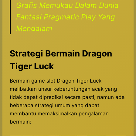
Grafis Memukau Dalam Dunia
Fantasi Pragmatic Play Yang
Mendalam
Strategi Bermain Dragon
Tiger Luck
Bermain game slot Dragon Tiger Luck
melibatkan unsur keberuntungan acak yang
tidak dapat diprediksi secara pasti, namun ada
beberapa strategi umum yang dapat
membantu memaksimalkan pengalaman
bermain: