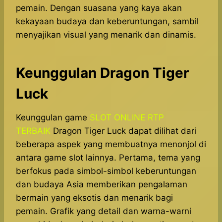
pemain. Dengan suasana yang kaya akan
kekayaan budaya dan keberuntungan, sambil
menyajikan visual yang menarik dan dinamis.
Keunggulan Dragon Tiger
Luck
Keunggulan game
SLOT ONLINE RTP
TERBAIK
Dragon Tiger Luck dapat dilihat dari
beberapa aspek yang membuatnya menonjol di
antara game slot lainnya. Pertama, tema yang
berfokus pada simbol-simbol keberuntungan
dan budaya Asia memberikan pengalaman
bermain yang eksotis dan menarik bagi
pemain. Grafik yang detail dan warna-warni