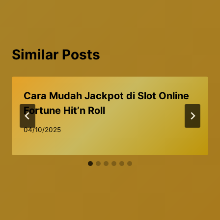
Similar Posts
Cara Mudah Jackpot di Slot Online
Fortune Hit’n Roll
04/10/2025