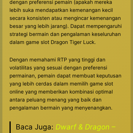
dengan preferensi pemain (apakah mereka
lebih suka mendapatkan kemenangan kecil
secara konsisten atau mengincar kemenangan
besar yang lebih jarang). Dapat mempengaruhi
strategi bermain dan pengalaman keseluruhan
dalam game slot Dragon Tiger Luck.
Dengan memahami RTP yang tinggi dan
volatilitas yang sesuai dengan preferensi
permainan, pemain dapat membuat keputusan
yang lebih cerdas dalam memilih game slot
online yang memberikan kombinasi optimal
antara peluang menang yang baik dan
pengalaman bermain yang menyenangkan.
Baca Juga:
Dwarf & Dragon –