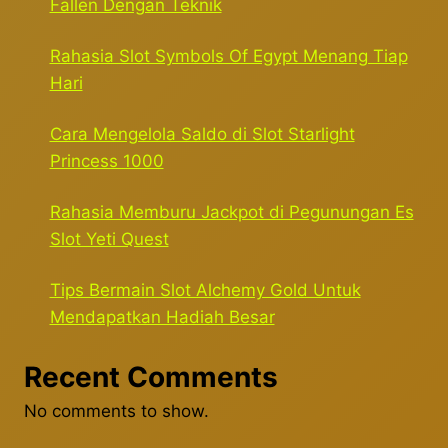
Fallen Dengan Teknik
Rahasia Slot Symbols Of Egypt Menang Tiap
Hari
Cara Mengelola Saldo di Slot Starlight
Princess 1000
Rahasia Memburu Jackpot di Pegunungan Es
Slot Yeti Quest
Tips Bermain Slot Alchemy Gold Untuk
Mendapatkan Hadiah Besar
Recent Comments
No comments to show.