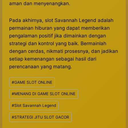
aman dan menyenangkan.
Pada akhirnya, slot Savannah Legend adalah
permainan hiburan yang dapat memberikan
pengalaman positif jika dimainkan dengan
strategi dan kontrol yang baik. Bermainlah
dengan cerdas, nikmati prosesnya, dan jadikan
setiap kemenangan sebagai hasil dari
perencanaan yang matang.
Post
#
GAME SLOT ONLINE
Tags:
#
MENANG DI GAME SLOT ONLINE
#
Slot Savannah Legend
#
STRATEGI JITU SLOT GACOR