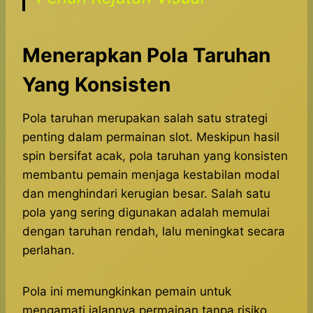
Menerapkan Pola Taruhan
Yang Konsisten
Pola taruhan merupakan salah satu strategi
penting dalam permainan slot. Meskipun hasil
spin bersifat acak, pola taruhan yang konsisten
membantu pemain menjaga kestabilan modal
dan menghindari kerugian besar. Salah satu
pola yang sering digunakan adalah memulai
dengan taruhan rendah, lalu meningkat secara
perlahan.
Pola ini memungkinkan pemain untuk
mengamati jalannya permainan tanpa risiko