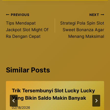
Post
PREVIOUS
NEXT
Tips Mendapat
Strategi Pola Spin Slot
navigation
Jackpot Slot Might Of
Sweet Bonanza Agar
Ra Dengan Cepat
Menang Maksimal
Similar Posts
Trik Tersembunyi Slot Lucky Lucky
Yang Bikin Saldo Makin Banyak
02/18/2026