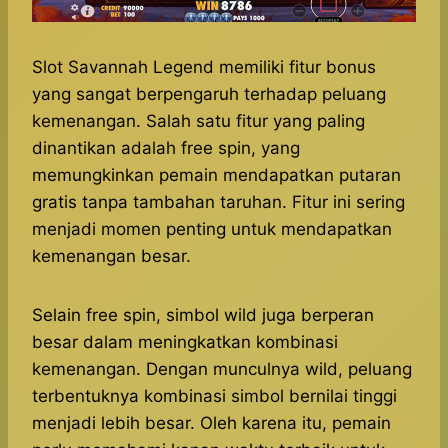
Slot Savannah Legend memiliki fitur bonus
yang sangat berpengaruh terhadap peluang
kemenangan. Salah satu fitur yang paling
dinantikan adalah free spin, yang
memungkinkan pemain mendapatkan putaran
gratis tanpa tambahan taruhan. Fitur ini sering
menjadi momen penting untuk mendapatkan
kemenangan besar.
Selain free spin, simbol wild juga berperan
besar dalam meningkatkan kombinasi
kemenangan. Dengan munculnya wild, peluang
terbentuknya kombinasi simbol bernilai tinggi
menjadi lebih besar. Oleh karena itu, pemain